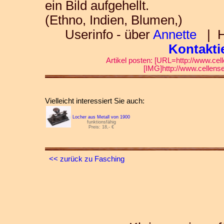
ein Bild aufgehellt.
(Ethno, Indien, Blumen,)
Userinfo - über
Annette
| Ha
Kontakti
Artikel posten: [URL=http://www.cell
[IMG]http://www.cellense
Vielleicht interessiert Sie auch:
Locher aus Metall von 1900
funktionsfähig
Preis: 18,- €
<< zurück zu Fasching