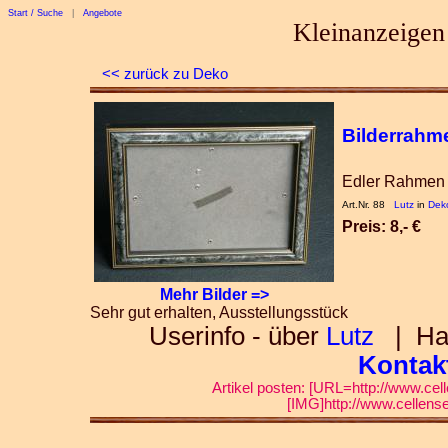
Start / Suche
|
Angebote
Kleinanzeigen
<< zurück zu Deko
Bilderrahm
Edler Rahmen
Art.Nr. 88
Lutz
in
Dek
Preis: 8,- €
Mehr Bilder =>
Sehr gut erhalten, Ausstellungsstück
Userinfo - über
Lutz
| Habe
Kontakt
Artikel posten: [URL=http://www.cell
[IMG]http://www.cellense